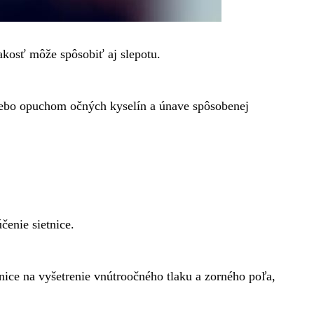
akosť môže spôsobiť aj slepotu.
lebo opuchom očných kyselín a únave spôsobenej
čenie sietnice.
nice na vyšetrenie vnútroočného tlaku a zorného poľa,