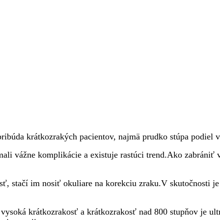
ibúda krátkozrakých pacientov, najmä prudko stúpa podiel 
li vážne komplikácie a existuje rastúci trend.Ako zabrániť 
ť, stačí im nosiť okuliare na korekciu zraku.V skutočnosti j
e vysoká krátkozrakosť a krátkozrakosť nad 800 stupňov je u