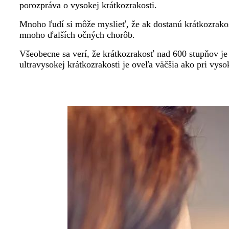
porozpráva o vysokej krátkozrakosti.
Mnoho ľudí si môže myslieť, že ak dostanú krátkozrakos
mnoho ďalších očných chorôb.
Všeobecne sa verí, že krátkozrakosť nad 600 stupňov j
ultravysokej krátkozrakosti je oveľa väčšia ako pri vyso