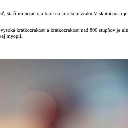
ť, stačí im nosiť okuliare na korekciu zraku.V skutočnosti j
e vysoká krátkozrakosť a krátkozrakosť nad 800 stupňov je u
kej myopii.