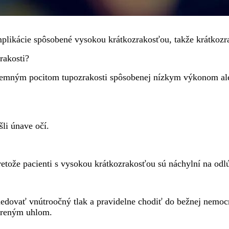
mplikácie spôsobené vysokou krátkozrakosťou, takže krátkozr
rakosti?
príjemným pocitom tupozrakosti spôsobenej nízkym výkonom a
li únave očí.
etože pacienti s vysokou krátkozrakosťou sú náchylní na odlú
ledovať vnútroočný tlak a pravidelne chodiť do bežnej nemoc
voreným uhlom.