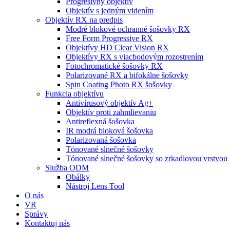
Progresívny objektív
Objektív s jedným videním
Objektív RX na predpis
Modré blokové ochranné šošovky RX
Free Form Progressive RX
Objektívy HD Clear Vision RX
Objektívy RX s viacbodovým rozostrením
Fotochromatické šošovky RX
Polarizované RX a bifokálne šošovky
Spin Coating Photo RX šošovky
Funkcia objektívu
Antivírusový objektív Ag+
Objektív proti zahmlievaniu
Antireflexná šošovka
IR modrá bloková šošovka
Polarizovaná šošovka
Tónované slnečné šošovky
Tónované slnečné šošovky so zrkadlovou vrstvou
Služba ODM
Obálky
Nástroj Lens Tool
O nás
VR
Správy
Kontaktuj nás