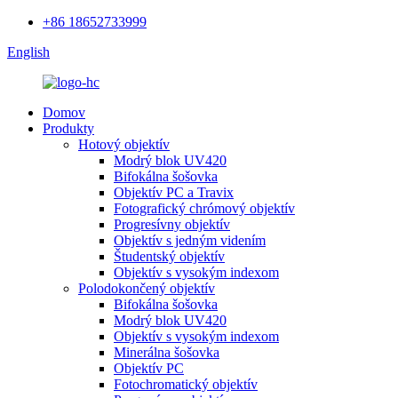
+86 18652733999
English
Domov
Produkty
Hotový objektív
Modrý blok UV420
Bifokálna šošovka
Objektív PC a Travix
Fotografický chrómový objektív
Progresívny objektív
Objektív s jedným videním
Študentský objektív
Objektív s vysokým indexom
Polodokončený objektív
Bifokálna šošovka
Modrý blok UV420
Objektív s vysokým indexom
Minerálna šošovka
Objektív PC
Fotochromatický objektív