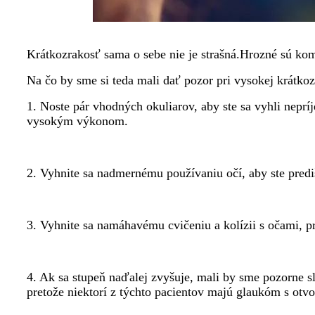
Krátkozrakosť sama o sebe nie je strašná.Hrozné sú ko
Na čo by sme si teda mali dať pozor pri vysokej krátkoz
1. Noste pár vhodných okuliarov, aby ste sa vyhli ne
vysokým výkonom.
2. Vyhnite sa nadmernému používaniu očí, aby ste prediš
3. Vyhnite sa namáhavému cvičeniu a kolízii s očami, pr
4. Ak sa stupeň naďalej zvyšuje, mali by sme pozorne s
pretože niektorí z týchto pacientov majú glaukóm s ot