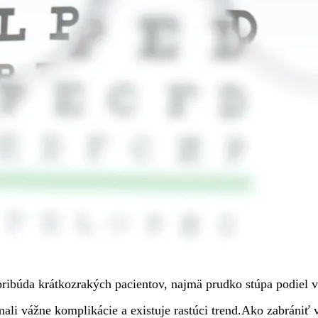
ibúda krátkozrakých pacientov, najmä prudko stúpa podiel 
li vážne komplikácie a existuje rastúci trend.Ako zabrániť 